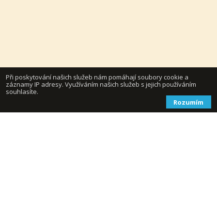
Při poskytování našich služeb nám pomáhají soubory cookie a
záznamy IP adresy. Využíváním našich služeb s jejich používáním
souhlasíte.
Rozumím
1
Chcete si mě přidat do přátel